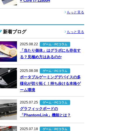
+ Core i7-11800H
もっと見る
新着ブログ
もっと見る
2025.08.22
ゲーム・PCコラム
「当たり個体」はグラボにも存在す
る？見極め方はあるのか
2025.08.08
ゲーム・PCコラム
ポータブルゲーミングデバイスの多
様化が切り拓く！持ち歩ける本格ゲ
ーム環境
2025.07.25
ゲーム・PCコラム
グラフィックボードの
「PhantomLink」機能とは？
2025.07.18
ゲーム・PCコラム