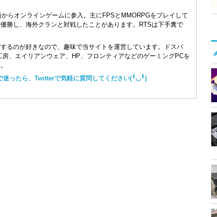
頃からオンラインゲームに参入。主にFPSとMMORPGをプレイして
で優勝し、海外クランと対戦したことがあります。RTSは下手糞で
ズするのが好きなので、趣味で当サイトを運営しています。ドスパ
コン工房、エイリアンウェア、HP、フロンティアなどのゲーミングPCを
す。
ったら、Twitterで気軽に質問してください(╹◡╹)