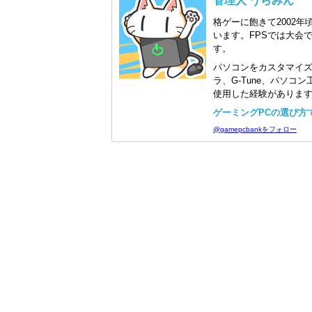
管理人 うらみん
格ゲーに飽きて2002年
います。FPSでは大会
す。
パソコンをカスタマイ
ラ、G-Tune、パソ
使用した経験がありま
ゲーミングPCの選び方で迷
@gamepcbankをフォロー