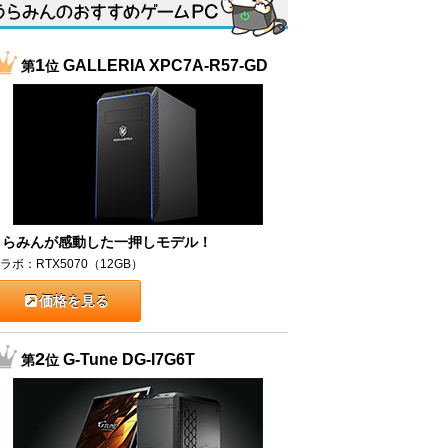
1
GALLERIA XPC7A-R57-GD
第
位
うらみんが感動した一押しモデル！
ラボ：RTX5070（12GB）
価格を見る
2
G-Tune DG-I7G6T
第
位