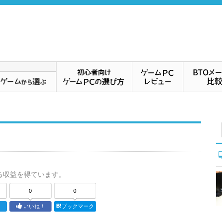
る収益を得ています。
0
0
ト
いいね！
ブックマーク