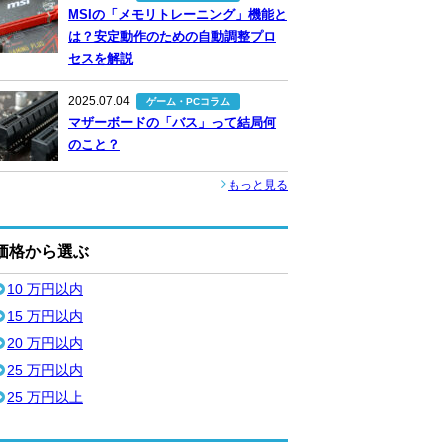
MSIの「メモリトレーニング」機能と
は？安定動作のための自動調整プロ
セスを解説
2025.07.04
ゲーム・PCコラム
マザーボードの「バス」って結局何
のこと？
もっと見る
価格から選ぶ
10 万円以内
15 万円以内
20 万円以内
25 万円以内
25 万円以上