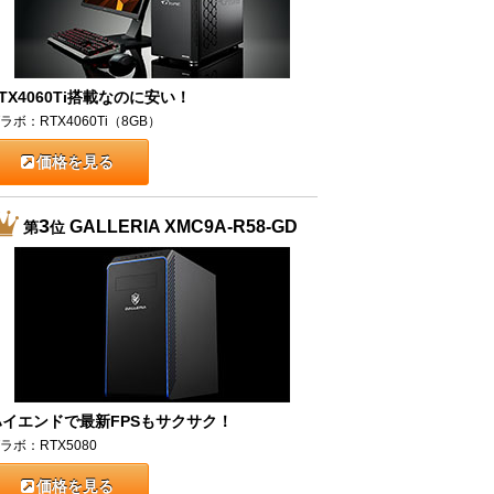
TX4060Ti搭載なのに安い！
ラボ：RTX4060Ti（8GB）
価格を見る
3
GALLERIA XMC9A-R58-GD
第
位
ハイエンドで最新FPSもサクサク！
ラボ：RTX5080
価格を見る