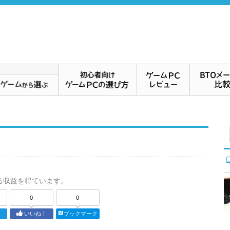
る収益を得ています。
0
0
ト
いいね！
ブックマーク