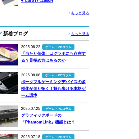
+ Core i7-11800H
もっと見る
新着ブログ
もっと見る
2025.08.22
ゲーム・PCコラム
「当たり個体」はグラボにも存在す
る？見極め方はあるのか
2025.08.08
ゲーム・PCコラム
ポータブルゲーミングデバイスの多
様化が切り拓く！持ち歩ける本格ゲ
ーム環境
2025.07.25
ゲーム・PCコラム
グラフィックボードの
「PhantomLink」機能とは？
2025.07.18
ゲーム・PCコラム