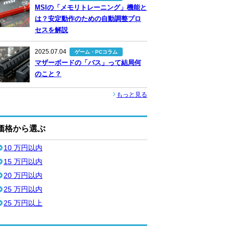
MSIの「メモリトレーニング」機能と
は？安定動作のための自動調整プロ
セスを解説
2025.07.04
ゲーム・PCコラム
マザーボードの「バス」って結局何
のこと？
もっと見る
価格から選ぶ
10 万円以内
15 万円以内
20 万円以内
25 万円以内
25 万円以上