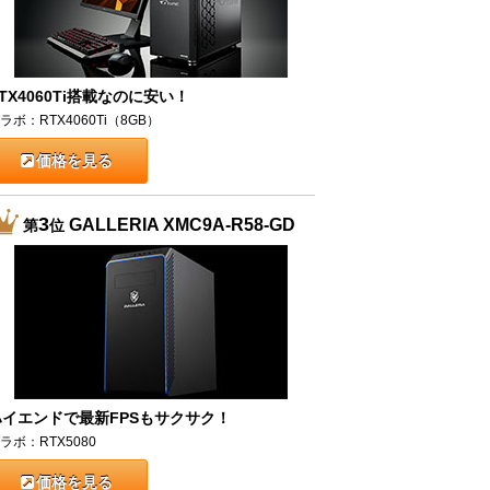
TX4060Ti搭載なのに安い！
ラボ：RTX4060Ti（8GB）
価格を見る
3
GALLERIA XMC9A-R58-GD
第
位
ハイエンドで最新FPSもサクサク！
ラボ：RTX5080
価格を見る