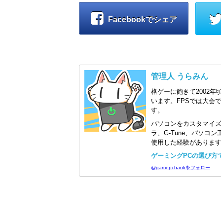
Facebookでシェア
管理人 うらみん
格ゲーに飽きて2002年
います。FPSでは大会
す。
パソコンをカスタマイ
ラ、G-Tune、パソ
使用した経験がありま
ゲーミングPCの選び方で迷
@gamepcbankをフォロー