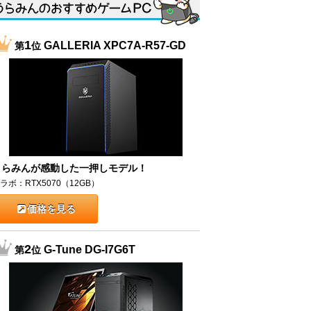
1
GALLERIA XPC7A-R57-GD
第
位
うらみんが感動した一押しモデル！
ラボ：RTX5070（12GB）
価格を見る
2
G-Tune DG-I7G6T
第
位