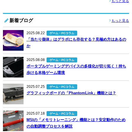
もっと見る
新着ブログ
もっと見る
2025.08.22
ゲーム・PCコラム
「当たり個体」はグラボにも存在する？見極め方はあるの
か
2025.08.08
ゲーム・PCコラム
ポータブルゲーミングデバイスの多様化が切り拓く！持ち
歩ける本格ゲーム環境
2025.07.25
ゲーム・PCコラム
グラフィックボードの「PhantomLink」機能とは？
2025.07.18
ゲーム・PCコラム
MSIの「メモリトレーニング」機能とは？安定動作のため
の自動調整プロセスを解説