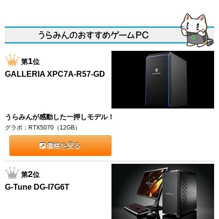
1
第
位
GALLERIA XPC7A-R57-GD
うらみんが感動した一押しモデル！
グラボ：RTX5070（12GB）
価格を見る
2
第
位
G-Tune DG-I7G6T