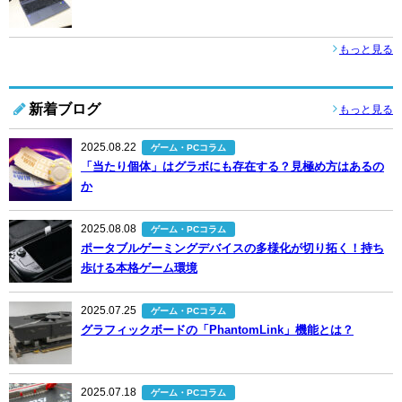
もっと見る
新着ブログ
もっと見る
2025.08.22
ゲーム・PCコラム
「当たり個体」はグラボにも存在する？見極め方はあるの
か
2025.08.08
ゲーム・PCコラム
ポータブルゲーミングデバイスの多様化が切り拓く！持ち
歩ける本格ゲーム環境
2025.07.25
ゲーム・PCコラム
グラフィックボードの「PhantomLink」機能とは？
2025.07.18
ゲーム・PCコラム