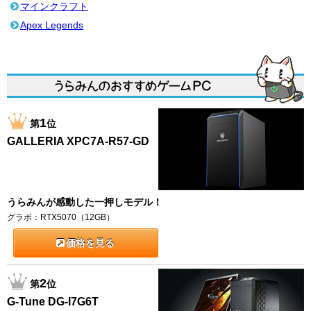
マインクラフト
Apex Legends
1
第
位
GALLERIA XPC7A-R57-GD
うらみんが感動した一押しモデル！
グラボ：RTX5070（12GB）
価格を見る
2
第
位
G-Tune DG-I7G6T