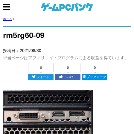
ホーム
>
rm5rg60-09
投稿日：
2021/08/30
※当ページはアフィリエイトプログラムによる収益を得ています。
0
0
0
ツイート
いいね！
ブックマーク