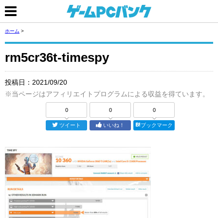
ホーム
>
rm5cr36t-timespy
投稿日：
2021/09/20
※当ページはアフィリエイトプログラムによる収益を得ています。
0
0
0
ツイート
いいね！
ブックマーク