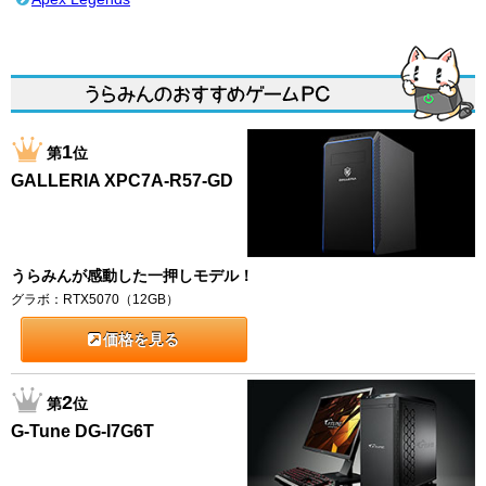
1
第
位
GALLERIA XPC7A-R57-GD
うらみんが感動した一押しモデル！
グラボ：RTX5070（12GB）
価格を見る
2
第
位
G-Tune DG-I7G6T