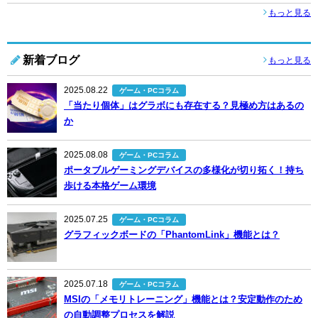
もっと見る
新着ブログ
もっと見る
2025.08.22
ゲーム・PCコラム
「当たり個体」はグラボにも存在する？見極め方はあるの
か
2025.08.08
ゲーム・PCコラム
ポータブルゲーミングデバイスの多様化が切り拓く！持ち
歩ける本格ゲーム環境
2025.07.25
ゲーム・PCコラム
グラフィックボードの「PhantomLink」機能とは？
2025.07.18
ゲーム・PCコラム
MSIの「メモリトレーニング」機能とは？安定動作のため
の自動調整プロセスを解説