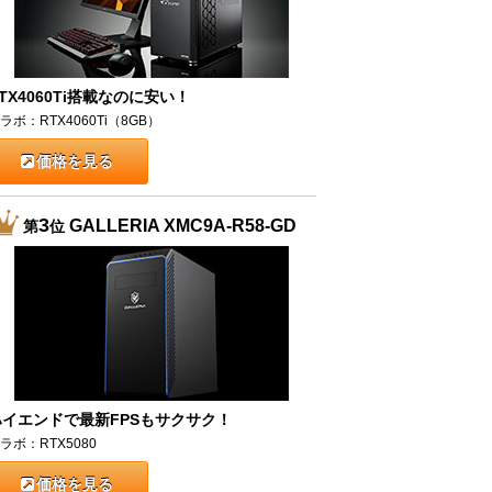
TX4060Ti搭載なのに安い！
ラボ：RTX4060Ti（8GB）
価格を見る
3
GALLERIA XMC9A-R58-GD
第
位
ハイエンドで最新FPSもサクサク！
ラボ：RTX5080
価格を見る