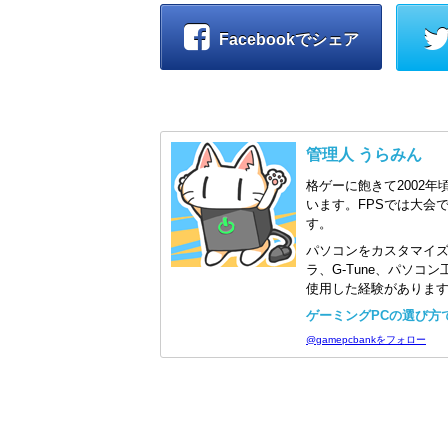
Facebookでシェア
管理人 うらみん
格ゲーに飽きて2002年
います。FPSでは大会
す。
パソコンをカスタマイ
ラ、G-Tune、パソ
使用した経験がありま
ゲーミングPCの選び方で迷
@gamepcbankをフォロー