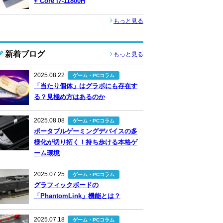
+ Core i7-11800H
もっと見る
新着ブログ
もっと見る
2025.08.22
ゲーム・PCコラム
「当たり個体」はグラボにも存在す
る？見極め方はあるのか
2025.08.08
ゲーム・PCコラム
ポータブルゲーミングデバイスの多
様化が切り拓く！持ち歩ける本格ゲ
ーム環境
2025.07.25
ゲーム・PCコラム
グラフィックボードの
「PhantomLink」機能とは？
2025.07.18
ゲーム・PCコラム