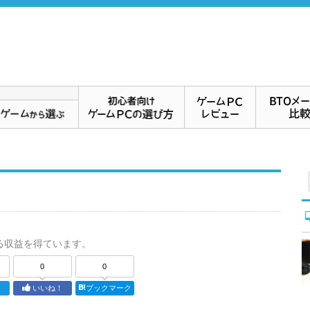
る収益を得ています。
0
0
ト
いいね！
ブックマーク