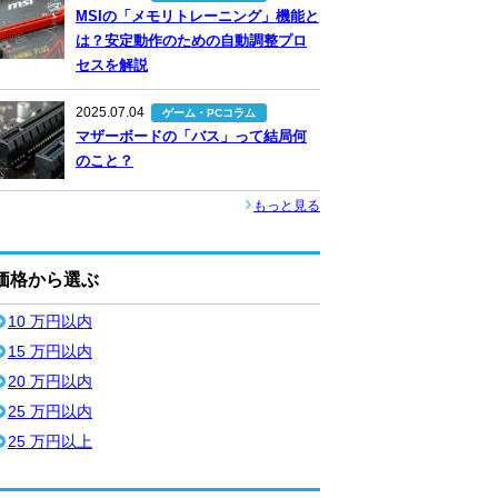
MSIの「メモリトレーニング」機能と
は？安定動作のための自動調整プロ
セスを解説
2025.07.04
ゲーム・PCコラム
マザーボードの「バス」って結局何
のこと？
もっと見る
価格から選ぶ
10 万円以内
15 万円以内
20 万円以内
25 万円以内
25 万円以上