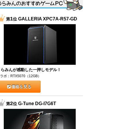
1
GALLERIA XPC7A-R57-GD
第
位
うらみんが感動した一押しモデル！
ラボ：RTX5070（12GB）
価格を見る
2
G-Tune DG-I7G6T
第
位