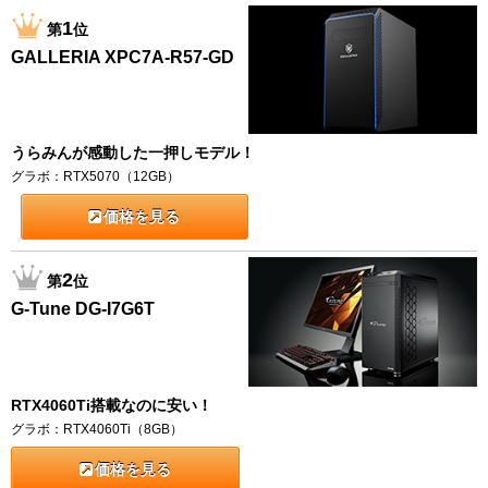
1
第
位
GALLERIA XPC7A-R57-GD
うらみんが感動した一押しモデル！
グラボ：RTX5070（12GB）
価格を見る
2
第
位
G-Tune DG-I7G6T
RTX4060Ti搭載なのに安い！
グラボ：RTX4060Ti（8GB）
価格を見る