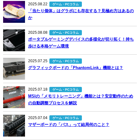
2025.08.22
ゲーム・PCコラム
「当たり個体」はグラボにも存在する？見極め方はあるの
か
2025.08.08
ゲーム・PCコラム
ポータブルゲーミングデバイスの多様化が切り拓く！持ち
歩ける本格ゲーム環境
2025.07.25
ゲーム・PCコラム
グラフィックボードの「PhantomLink」機能とは？
2025.07.18
ゲーム・PCコラム
MSIの「メモリトレーニング」機能とは？安定動作のため
の自動調整プロセスを解説
2025.07.04
ゲーム・PCコラム
マザーボードの「バス」って結局何のこと？