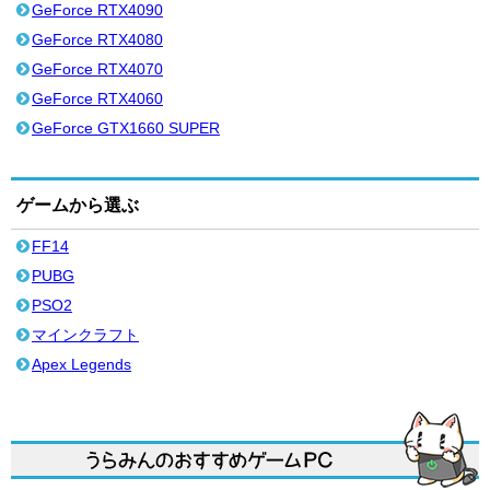
GeForce RTX4090
GeForce RTX4080
GeForce RTX4070
GeForce RTX4060
GeForce GTX1660 SUPER
ゲームから選ぶ
FF14
PUBG
PSO2
マインクラフト
Apex Legends