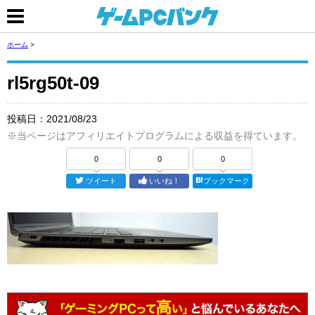
ホーム
>
rl5rg50t-09
投稿日：
2021/08/23
※当ページはアフィリエイトプログラムによる収益を得ています。
0
0
0
ツイート
いいね！
ブックマーク