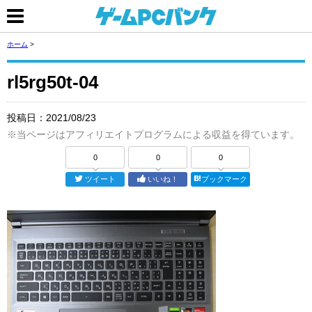
ホーム
>
rl5rg50t-04
投稿日：
2021/08/23
※当ページはアフィリエイトプログラムによる収益を得ています。
0
0
0
ツイート
いいね！
ブックマーク