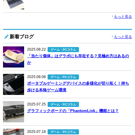
もっと見る
新着ブログ
もっと見る
2025.08.22
ゲーム・PCコラム
「当たり個体」はグラボにも存在する？見極め方はあるの
か
2025.08.08
ゲーム・PCコラム
ポータブルゲーミングデバイスの多様化が切り拓く！持ち
歩ける本格ゲーム環境
2025.07.25
ゲーム・PCコラム
グラフィックボードの「PhantomLink」機能とは？
2025.07.18
ゲーム・PCコラム