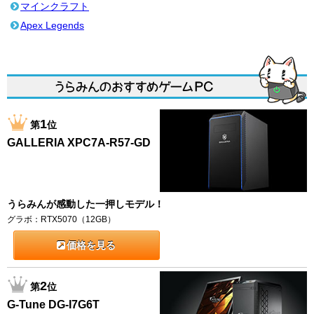
マインクラフト
Apex Legends
1
第
位
GALLERIA XPC7A-R57-GD
うらみんが感動した一押しモデル！
グラボ：RTX5070（12GB）
価格を見る
2
第
位
G-Tune DG-I7G6T