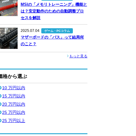
MSIの「メモリトレーニング」機能と
は？安定動作のための自動調整プロ
セスを解説
2025.07.04
ゲーム・PCコラム
マザーボードの「バス」って結局何
のこと？
もっと見る
価格から選ぶ
10 万円以内
15 万円以内
20 万円以内
25 万円以内
25 万円以上