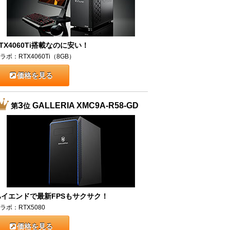
TX4060Ti搭載なのに安い！
ラボ：RTX4060Ti（8GB）
価格を見る
3
GALLERIA XMC9A-R58-GD
第
位
ハイエンドで最新FPSもサクサク！
ラボ：RTX5080
価格を見る