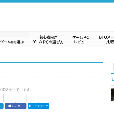
る収益を得ています。
0
0
ト
いいね！
ブックマーク