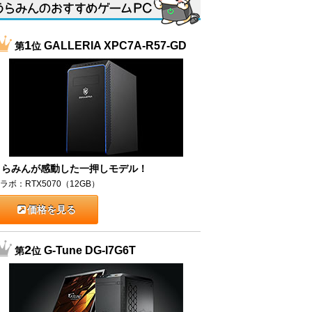
1
GALLERIA XPC7A-R57-GD
第
位
うらみんが感動した一押しモデル！
ラボ：RTX5070（12GB）
価格を見る
2
G-Tune DG-I7G6T
第
位