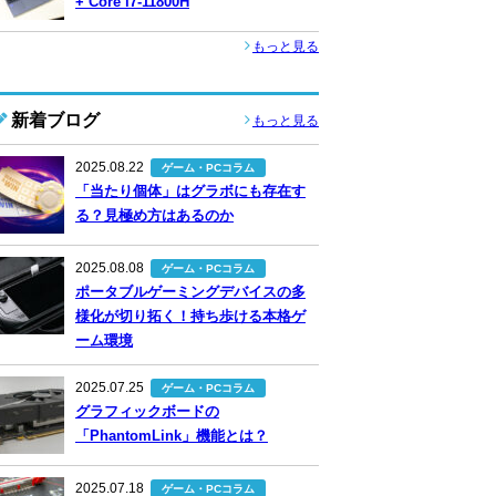
+ Core i7-11800H
もっと見る
新着ブログ
もっと見る
2025.08.22
ゲーム・PCコラム
「当たり個体」はグラボにも存在す
る？見極め方はあるのか
2025.08.08
ゲーム・PCコラム
ポータブルゲーミングデバイスの多
様化が切り拓く！持ち歩ける本格ゲ
ーム環境
2025.07.25
ゲーム・PCコラム
グラフィックボードの
「PhantomLink」機能とは？
2025.07.18
ゲーム・PCコラム