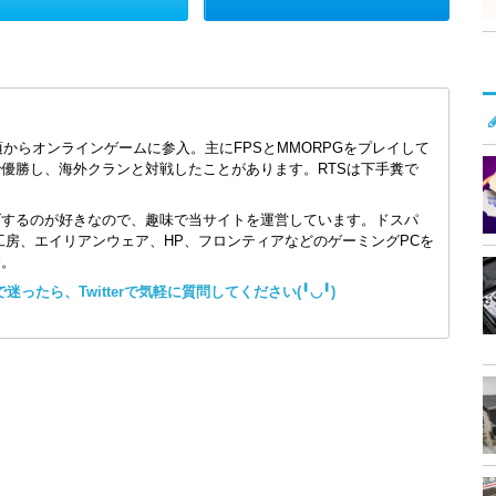
頃からオンラインゲームに参入。主にFPSとMMORPGをプレイして
で優勝し、海外クランと対戦したことがあります。RTSは下手糞で
ズするのが好きなので、趣味で当サイトを運営しています。ドスパ
コン工房、エイリアンウェア、HP、フロンティアなどのゲーミングPCを
す。
ったら、Twitterで気軽に質問してください(╹◡╹)