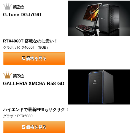
2
第
位
G-Tune DG-I7G6T
RTX4060Ti搭載なのに安い！
グラボ：RTX4060Ti（8GB）
価格を見る
3
第
位
GALLERIA XMC9A-R58-GD
ハイエンドで最新FPSもサクサク！
グラボ：RTX5080
価格を見る