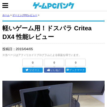
ホーム
>
ゲーミングPCレビュー
>
軽いゲーム用！ドスパラ Critea
DX4 性能レビュー
投稿日：
2015/04/05
※当ページはアフィリエイトプログラムによる収益を得ています。
0
0
0
ツイート
いいね！
ブックマーク