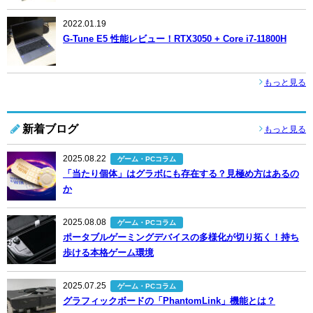
2022.01.19
G-Tune E5 性能レビュー！RTX3050 + Core i7-11800H
もっと見る
新着ブログ
もっと見る
2025.08.22
ゲーム・PCコラム
「当たり個体」はグラボにも存在する？見極め方はあるの
か
2025.08.08
ゲーム・PCコラム
ポータブルゲーミングデバイスの多様化が切り拓く！持ち
歩ける本格ゲーム環境
2025.07.25
ゲーム・PCコラム
グラフィックボードの「PhantomLink」機能とは？