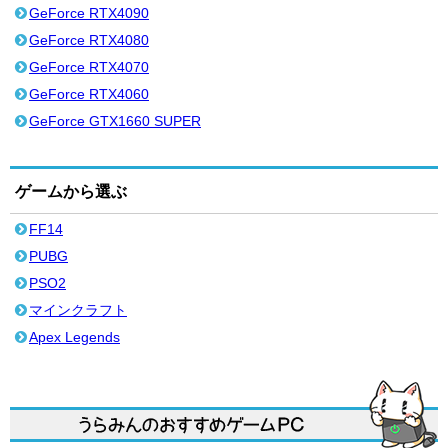
GeForce RTX4090
GeForce RTX4080
GeForce RTX4070
GeForce RTX4060
GeForce GTX1660 SUPER
ゲームから選ぶ
FF14
PUBG
PSO2
マインクラフト
Apex Legends