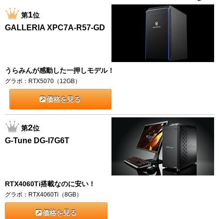
1
第
位
GALLERIA XPC7A-R57-GD
うらみんが感動した一押しモデル！
グラボ：RTX5070（12GB）
価格を見る
2
第
位
G-Tune DG-I7G6T
RTX4060Ti搭載なのに安い！
グラボ：RTX4060Ti（8GB）
価格を見る