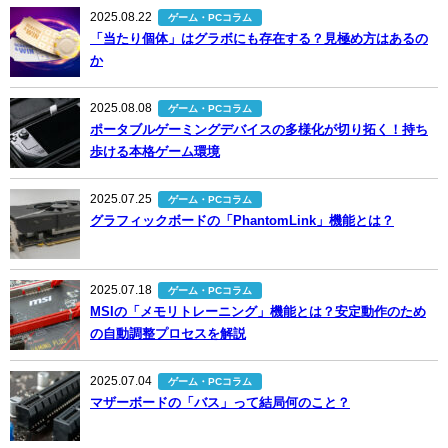
2025.08.22
ゲーム・PCコラム
「当たり個体」はグラボにも存在する？見極め方はあるの
か
2025.08.08
ゲーム・PCコラム
ポータブルゲーミングデバイスの多様化が切り拓く！持ち
歩ける本格ゲーム環境
2025.07.25
ゲーム・PCコラム
グラフィックボードの「PhantomLink」機能とは？
2025.07.18
ゲーム・PCコラム
MSIの「メモリトレーニング」機能とは？安定動作のため
の自動調整プロセスを解説
2025.07.04
ゲーム・PCコラム
マザーボードの「バス」って結局何のこと？