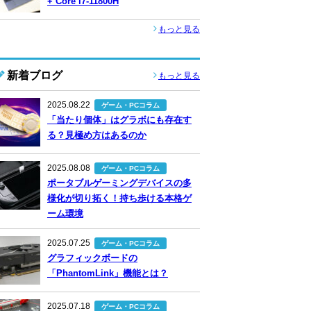
+ Core i7-11800H
もっと見る
新着ブログ
もっと見る
2025.08.22
ゲーム・PCコラム
「当たり個体」はグラボにも存在す
る？見極め方はあるのか
2025.08.08
ゲーム・PCコラム
ポータブルゲーミングデバイスの多
様化が切り拓く！持ち歩ける本格ゲ
ーム環境
2025.07.25
ゲーム・PCコラム
グラフィックボードの
「PhantomLink」機能とは？
2025.07.18
ゲーム・PCコラム