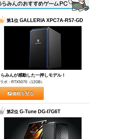
1
GALLERIA XPC7A-R57-GD
第
位
うらみんが感動した一押しモデル！
ラボ：RTX5070（12GB）
価格を見る
2
G-Tune DG-I7G6T
第
位