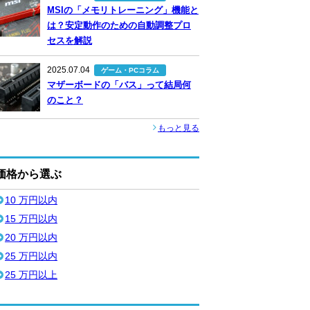
MSIの「メモリトレーニング」機能と
は？安定動作のための自動調整プロ
セスを解説
2025.07.04
ゲーム・PCコラム
マザーボードの「バス」って結局何
のこと？
もっと見る
価格から選ぶ
10 万円以内
15 万円以内
20 万円以内
25 万円以内
25 万円以上