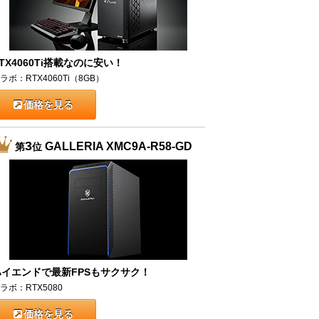
TX4060Ti搭載なのに安い！
ラボ：RTX4060Ti（8GB）
価格を見る
3
GALLERIA XMC9A-R58-GD
第
位
ハイエンドで最新FPSもサクサク！
ラボ：RTX5080
価格を見る