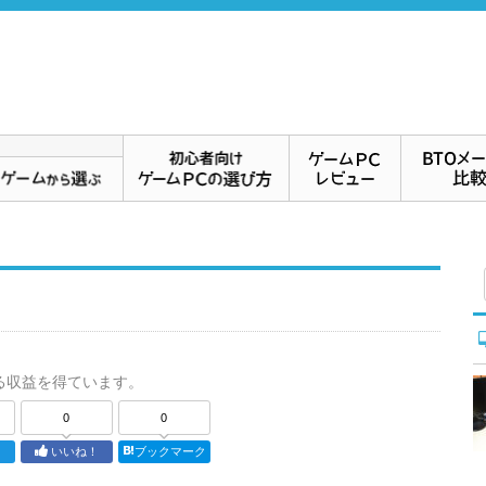
る収益を得ています。
0
0
ト
いいね！
ブックマーク