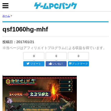
ホーム
>
qsf1060hg-mhf
投稿日：
2017/01/21
※当ページはアフィリエイトプログラムによる収益を得ています。
0
0
0
ツイート
いいね！
ブックマーク