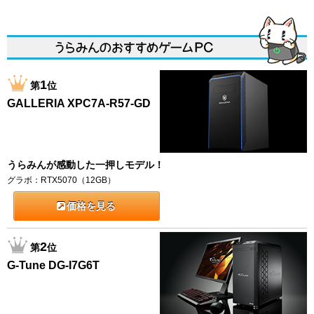
1
第
位
GALLERIA XPC7A-R57-GD
うらみんが感動した一押しモデル！
グラボ：RTX5070（12GB）
価格を見る
2
第
位
G-Tune DG-I7G6T