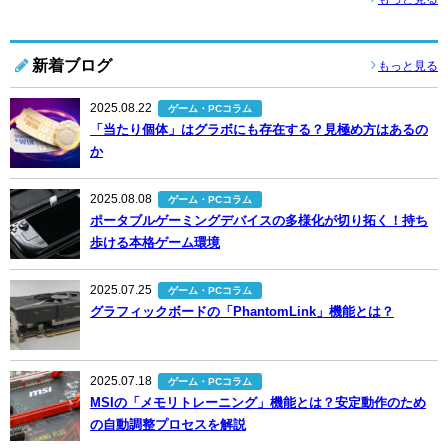
新着ブログ
もっと見る
2025.08.22
ゲーム・PCコラム
「当たり個体」はグラボにも存在する？見極め方はあるの
か
2025.08.08
ゲーム・PCコラム
ポータブルゲーミングデバイスの多様化が切り拓く！持ち
歩ける本格ゲーム環境
2025.07.25
ゲーム・PCコラム
グラフィックボードの「PhantomLink」機能とは？
2025.07.18
ゲーム・PCコラム
MSIの「メモリトレーニング」機能とは？安定動作のため
の自動調整プロセスを解説