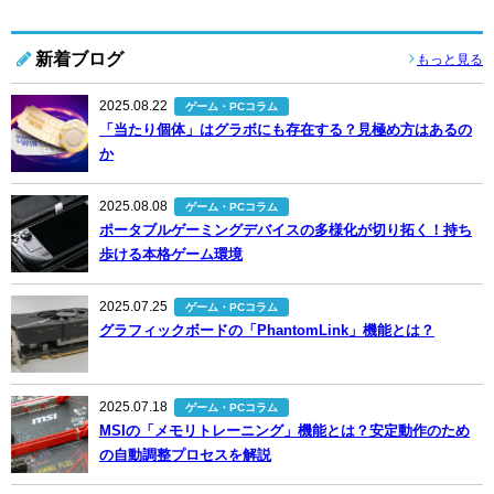
新着ブログ
もっと見る
2025.08.22
ゲーム・PCコラム
「当たり個体」はグラボにも存在する？見極め方はあるの
か
2025.08.08
ゲーム・PCコラム
ポータブルゲーミングデバイスの多様化が切り拓く！持ち
歩ける本格ゲーム環境
2025.07.25
ゲーム・PCコラム
グラフィックボードの「PhantomLink」機能とは？
2025.07.18
ゲーム・PCコラム
MSIの「メモリトレーニング」機能とは？安定動作のため
の自動調整プロセスを解説