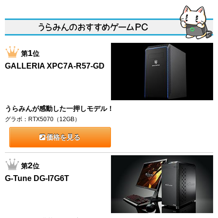
1
第
位
GALLERIA XPC7A-R57-GD
うらみんが感動した一押しモデル！
グラボ：RTX5070（12GB）
価格を見る
2
第
位
G-Tune DG-I7G6T