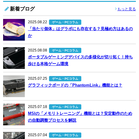
新着ブログ
もっと見る
2025.08.22
ゲーム・PCコラム
「当たり個体」はグラボにも存在する？見極め方はあるの
か
2025.08.08
ゲーム・PCコラム
ポータブルゲーミングデバイスの多様化が切り拓く！持ち
歩ける本格ゲーム環境
2025.07.25
ゲーム・PCコラム
グラフィックボードの「PhantomLink」機能とは？
2025.07.18
ゲーム・PCコラム
MSIの「メモリトレーニング」機能とは？安定動作のため
の自動調整プロセスを解説
2025.07.04
ゲーム・PCコラム