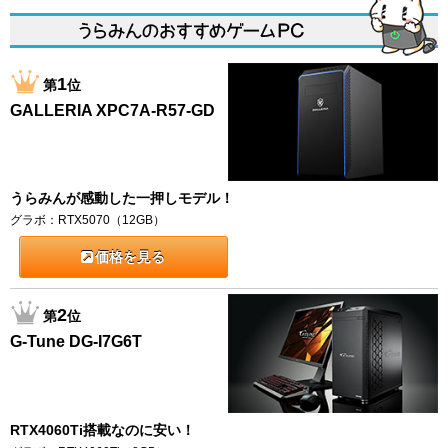
1
第
位
GALLERIA XPC7A-R57-GD
うらみんが感動した一押しモデル！
グラボ：RTX5070（12GB）
価格を見る
2
第
位
G-Tune DG-I7G6T
RTX4060Ti搭載なのに安い！