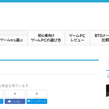
る収益を得ています。
0
0
ト
いいね！
ブックマーク