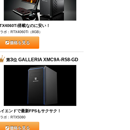
TX4060Ti搭載なのに安い！
ラボ：RTX4060Ti（8GB）
価格を見る
3
GALLERIA XMC9A-R58-GD
第
位
ハイエンドで最新FPSもサクサク！
ラボ：RTX5080
価格を見る