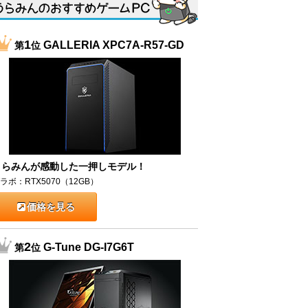
1
GALLERIA XPC7A-R57-GD
第
位
うらみんが感動した一押しモデル！
ラボ：RTX5070（12GB）
価格を見る
2
G-Tune DG-I7G6T
第
位