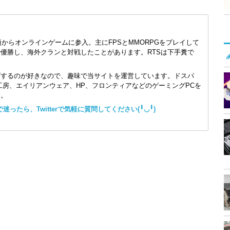
頃からオンラインゲームに参入。主にFPSとMMORPGをプレイして
で優勝し、海外クランと対戦したことがあります。RTSは下手糞で
ズするのが好きなので、趣味で当サイトを運営しています。ドスパ
コン工房、エイリアンウェア、HP、フロンティアなどのゲーミングPCを
す。
ったら、Twitterで気軽に質問してください(╹◡╹)