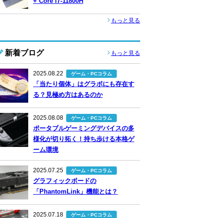
+ Core i7-11800H
もっと見る
新着ブログ
もっと見る
2025.08.22
ゲーム・PCコラム
「当たり個体」はグラボにも存在す
る？見極め方はあるのか
2025.08.08
ゲーム・PCコラム
ポータブルゲーミングデバイスの多
様化が切り拓く！持ち歩ける本格ゲ
ーム環境
2025.07.25
ゲーム・PCコラム
グラフィックボードの
「PhantomLink」機能とは？
2025.07.18
ゲーム・PCコラム