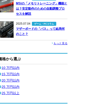
MSIの「メモリトレーニング」機能と
は？安定動作のための自動調整プロ
セスを解説
2025.07.04
ゲーム・PCコラム
マザーボードの「バス」って結局何
のこと？
もっと見る
価格から選ぶ
10 万円以内
15 万円以内
20 万円以内
25 万円以内
25 万円以上