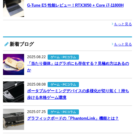
G-Tune E5 性能レビュー！RTX3050 + Core i7-11800H
もっと見る
新着ブログ
もっと見る
2025.08.22
ゲーム・PCコラム
「当たり個体」はグラボにも存在する？見極め方はあるの
か
2025.08.08
ゲーム・PCコラム
ポータブルゲーミングデバイスの多様化が切り拓く！持ち
歩ける本格ゲーム環境
2025.07.25
ゲーム・PCコラム
グラフィックボードの「PhantomLink」機能とは？