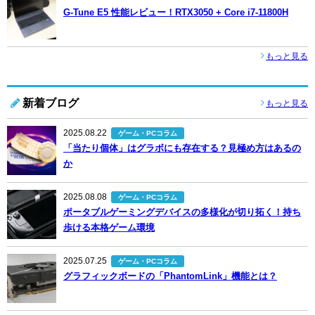
G-Tune E5 性能レビュー！RTX3050 + Core i7-11800H
もっと見る
新着ブログ
もっと見る
2025.08.22
ゲーム・PCコラム
「当たり個体」はグラボにも存在する？見極め方はあるの
か
2025.08.08
ゲーム・PCコラム
ポータブルゲーミングデバイスの多様化が切り拓く！持ち
歩ける本格ゲーム環境
2025.07.25
ゲーム・PCコラム
グラフィックボードの「PhantomLink」機能とは？