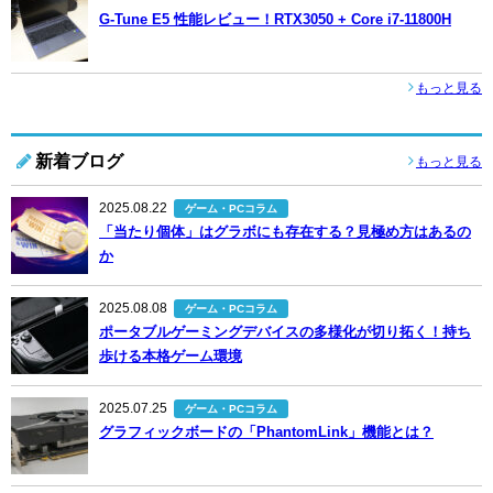
G-Tune E5 性能レビュー！RTX3050 + Core i7-11800H
もっと見る
新着ブログ
もっと見る
2025.08.22
ゲーム・PCコラム
「当たり個体」はグラボにも存在する？見極め方はあるの
か
2025.08.08
ゲーム・PCコラム
ポータブルゲーミングデバイスの多様化が切り拓く！持ち
歩ける本格ゲーム環境
2025.07.25
ゲーム・PCコラム
グラフィックボードの「PhantomLink」機能とは？