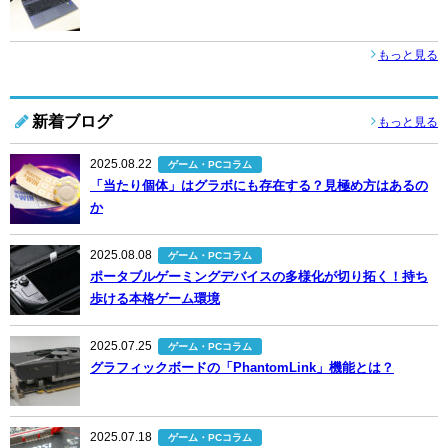
もっと見る
新着ブログ
もっと見る
2025.08.22
ゲーム・PCコラム
「当たり個体」はグラボにも存在する？見極め方はあるの
か
2025.08.08
ゲーム・PCコラム
ポータブルゲーミングデバイスの多様化が切り拓く！持ち
歩ける本格ゲーム環境
2025.07.25
ゲーム・PCコラム
グラフィックボードの「PhantomLink」機能とは？
2025.07.18
ゲーム・PCコラム