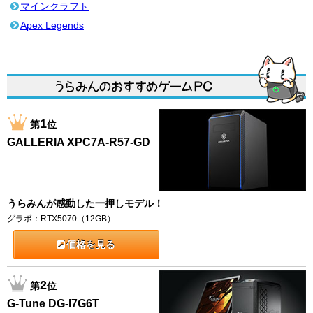
マインクラフト
Apex Legends
1
第
位
GALLERIA XPC7A-R57-GD
うらみんが感動した一押しモデル！
グラボ：RTX5070（12GB）
価格を見る
2
第
位
G-Tune DG-I7G6T