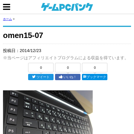
ホーム
>
omen15-07
投稿日：
2014/12/23
※当ページはアフィリエイトプログラムによる収益を得ています。
0
0
0
ツイート
いいね！
ブックマーク