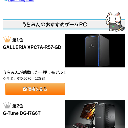
1
第
位
GALLERIA XPC7A-R57-GD
うらみんが感動した一押しモデル！
グラボ：RTX5070（12GB）
価格を見る
2
第
位
G-Tune DG-I7G6T