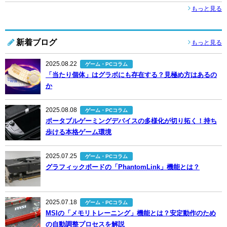
もっと見る
新着ブログ
もっと見る
2025.08.22
ゲーム・PCコラム
「当たり個体」はグラボにも存在する？見極め方はあるの
か
2025.08.08
ゲーム・PCコラム
ポータブルゲーミングデバイスの多様化が切り拓く！持ち
歩ける本格ゲーム環境
2025.07.25
ゲーム・PCコラム
グラフィックボードの「PhantomLink」機能とは？
2025.07.18
ゲーム・PCコラム
MSIの「メモリトレーニング」機能とは？安定動作のため
の自動調整プロセスを解説