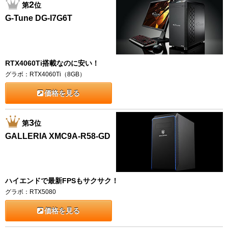
2
第
位
G-Tune DG-I7G6T
RTX4060Ti搭載なのに安い！
グラボ：RTX4060Ti（8GB）
価格を見る
3
第
位
GALLERIA XMC9A-R58-GD
ハイエンドで最新FPSもサクサク！
グラボ：RTX5080
価格を見る