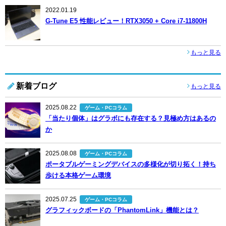
2022.01.19
G-Tune E5 性能レビュー！RTX3050 + Core i7-11800H
もっと見る
新着ブログ
もっと見る
2025.08.22
ゲーム・PCコラム
「当たり個体」はグラボにも存在する？見極め方はあるの
か
2025.08.08
ゲーム・PCコラム
ポータブルゲーミングデバイスの多様化が切り拓く！持ち
歩ける本格ゲーム環境
2025.07.25
ゲーム・PCコラム
グラフィックボードの「PhantomLink」機能とは？