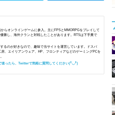
頃からオンラインゲームに参入。主にFPSとMMORPGをプレイして
で優勝し、海外クランと対戦したことがあります。RTSは下手糞で
ズするのが好きなので、趣味で当サイトを運営しています。ドスパ
コン工房、エイリアンウェア、HP、フロンティアなどのゲーミングPCを
す。
ったら、Twitterで気軽に質問してください(╹◡╹)