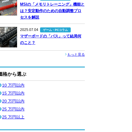
MSIの「メモリトレーニング」機能と
は？安定動作のための自動調整プロ
セスを解説
2025.07.04
ゲーム・PCコラム
マザーボードの「バス」って結局何
のこと？
もっと見る
価格から選ぶ
10 万円以内
15 万円以内
20 万円以内
25 万円以内
25 万円以上