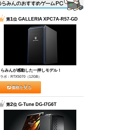
1
GALLERIA XPC7A-R57-GD
第
位
うらみんが感動した一押しモデル！
ラボ：RTX5070（12GB）
価格を見る
2
G-Tune DG-I7G6T
第
位