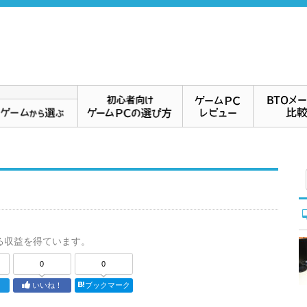
る収益を得ています。
0
0
ト
いいね！
ブックマーク