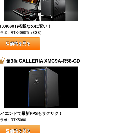
TX4060Ti搭載なのに安い！
ラボ：RTX4060Ti（8GB）
価格を見る
3
GALLERIA XMC9A-R58-GD
第
位
ハイエンドで最新FPSもサクサク！
ラボ：RTX5080
価格を見る