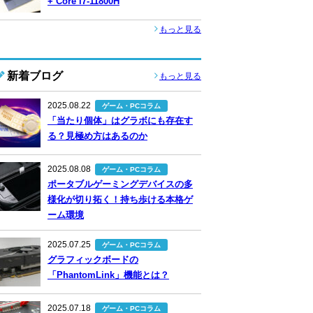
+ Core i7-11800H
もっと見る
新着ブログ
もっと見る
2025.08.22
ゲーム・PCコラム
「当たり個体」はグラボにも存在す
る？見極め方はあるのか
2025.08.08
ゲーム・PCコラム
ポータブルゲーミングデバイスの多
様化が切り拓く！持ち歩ける本格ゲ
ーム環境
2025.07.25
ゲーム・PCコラム
グラフィックボードの
「PhantomLink」機能とは？
2025.07.18
ゲーム・PCコラム