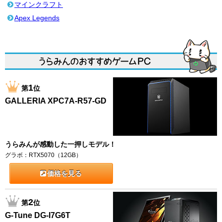
マインクラフト
Apex Legends
1
第
位
GALLERIA XPC7A-R57-GD
うらみんが感動した一押しモデル！
グラボ：RTX5070（12GB）
価格を見る
2
第
位
G-Tune DG-I7G6T