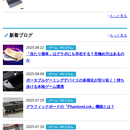
もっと見る
新着ブログ
もっと見る
2025.08.22
ゲーム・PCコラム
「当たり個体」はグラボにも存在する？見極め方はあるの
か
2025.08.08
ゲーム・PCコラム
ポータブルゲーミングデバイスの多様化が切り拓く！持ち
歩ける本格ゲーム環境
2025.07.25
ゲーム・PCコラム
グラフィックボードの「PhantomLink」機能とは？
2025.07.18
ゲーム・PCコラム