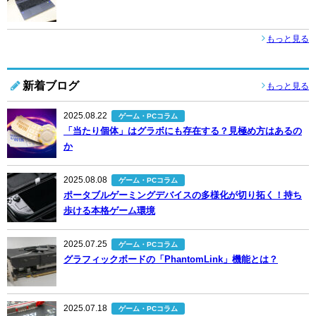
もっと見る
新着ブログ
もっと見る
2025.08.22
ゲーム・PCコラム
「当たり個体」はグラボにも存在する？見極め方はあるの
か
2025.08.08
ゲーム・PCコラム
ポータブルゲーミングデバイスの多様化が切り拓く！持ち
歩ける本格ゲーム環境
2025.07.25
ゲーム・PCコラム
グラフィックボードの「PhantomLink」機能とは？
2025.07.18
ゲーム・PCコラム