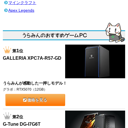
マインクラフト
Apex Legends
1
第
位
GALLERIA XPC7A-R57-GD
うらみんが感動した一押しモデル！
グラボ：RTX5070（12GB）
価格を見る
2
第
位
G-Tune DG-I7G6T