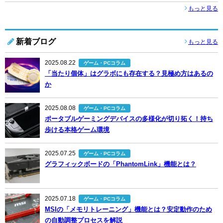
もっと見る
新着ブログ
もっと見る
2025.08.22
ゲーム・PCコラム
「当たり個体」はグラボにも存在する？見極め方はあるの
か
2025.08.08
ゲーム・PCコラム
ポータブルゲーミングデバイスの多様化が切り拓く！持ち
歩ける本格ゲーム環境
2025.07.25
ゲーム・PCコラム
グラフィックボードの「PhantomLink」機能とは？
2025.07.18
ゲーム・PCコラム
MSIの「メモリトレーニング」機能とは？安定動作のため
の自動調整プロセスを解説