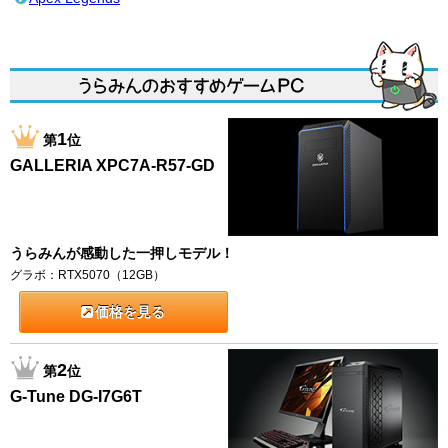
1
第
位
GALLERIA XPC7A-R57-GD
うらみんが感動した一押しモデル！
グラボ：RTX5070（12GB）
価格を見る
2
第
位
G-Tune DG-I7G6T