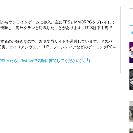
頃からオンラインゲームに参入。主にFPSとMMORPGをプレイして
で優勝し、海外クランと対戦したことがあります。RTSは下手糞で
ズするのが好きなので、趣味で当サイトを運営しています。ドスパ
コン工房、エイリアンウェア、HP、フロンティアなどのゲーミングPCを
す。
ったら、Twitterで気軽に質問してください(╹◡╹)