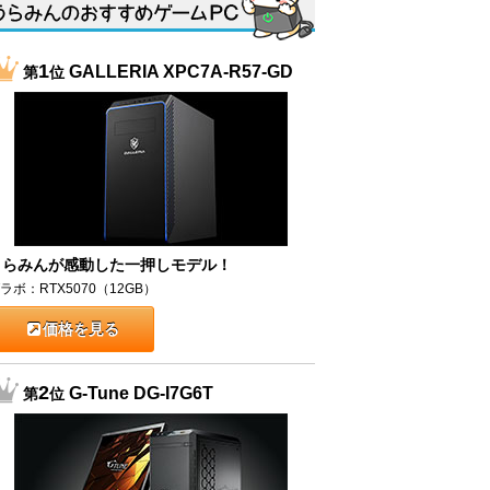
1
GALLERIA XPC7A-R57-GD
第
位
うらみんが感動した一押しモデル！
ラボ：RTX5070（12GB）
価格を見る
2
G-Tune DG-I7G6T
第
位