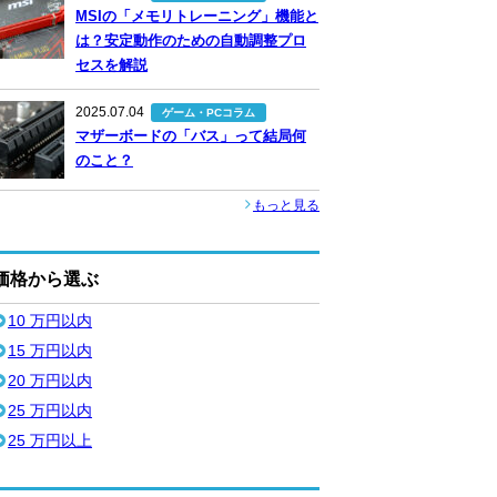
MSIの「メモリトレーニング」機能と
は？安定動作のための自動調整プロ
セスを解説
2025.07.04
ゲーム・PCコラム
マザーボードの「バス」って結局何
のこと？
もっと見る
価格から選ぶ
10 万円以内
15 万円以内
20 万円以内
25 万円以内
25 万円以上