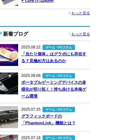
+ Core i7-11800H
もっと見る
新着ブログ
もっと見る
2025.08.22
ゲーム・PCコラム
「当たり個体」はグラボにも存在す
る？見極め方はあるのか
2025.08.08
ゲーム・PCコラム
ポータブルゲーミングデバイスの多
様化が切り拓く！持ち歩ける本格ゲ
ーム環境
2025.07.25
ゲーム・PCコラム
グラフィックボードの
「PhantomLink」機能とは？
2025.07.18
ゲーム・PCコラム