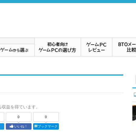
る収益を得ています。
0
0
ト
いいね！
ブックマーク