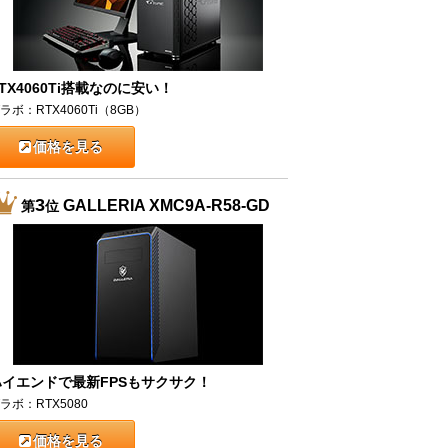
TX4060Ti搭載なのに安い！
ラボ：RTX4060Ti（8GB）
価格を見る
3
GALLERIA XMC9A-R58-GD
第
位
ハイエンドで最新FPSもサクサク！
ラボ：RTX5080
価格を見る