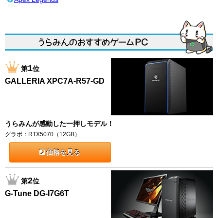
1
第
位
GALLERIA XPC7A-R57-GD
うらみんが感動した一押しモデル！
グラボ：RTX5070（12GB）
価格を見る
2
第
位
G-Tune DG-I7G6T