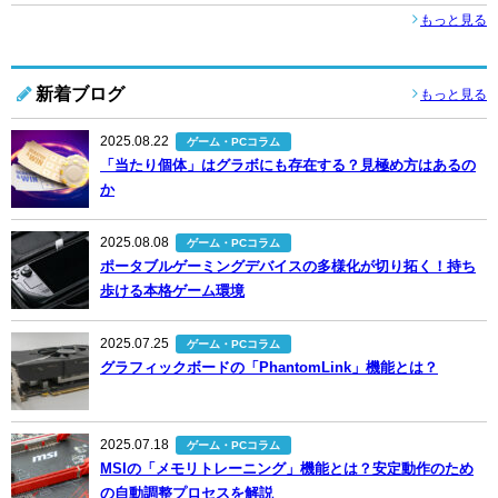
もっと見る
新着ブログ
もっと見る
2025.08.22
ゲーム・PCコラム
「当たり個体」はグラボにも存在する？見極め方はあるの
か
2025.08.08
ゲーム・PCコラム
ポータブルゲーミングデバイスの多様化が切り拓く！持ち
歩ける本格ゲーム環境
2025.07.25
ゲーム・PCコラム
グラフィックボードの「PhantomLink」機能とは？
2025.07.18
ゲーム・PCコラム
MSIの「メモリトレーニング」機能とは？安定動作のため
の自動調整プロセスを解説