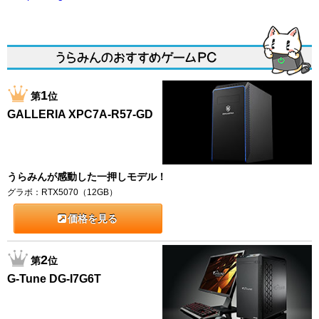
1
第
位
GALLERIA XPC7A-R57-GD
うらみんが感動した一押しモデル！
グラボ：RTX5070（12GB）
価格を見る
2
第
位
G-Tune DG-I7G6T