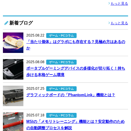
もっと見る
新着ブログ
もっと見る
2025.08.22
ゲーム・PCコラム
「当たり個体」はグラボにも存在する？見極め方はあるの
か
2025.08.08
ゲーム・PCコラム
ポータブルゲーミングデバイスの多様化が切り拓く！持ち
歩ける本格ゲーム環境
2025.07.25
ゲーム・PCコラム
グラフィックボードの「PhantomLink」機能とは？
2025.07.18
ゲーム・PCコラム
MSIの「メモリトレーニング」機能とは？安定動作のため
の自動調整プロセスを解説