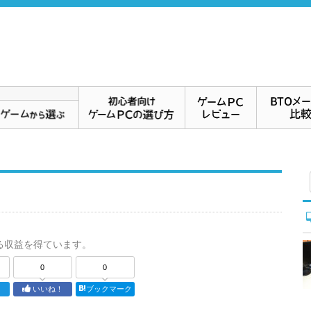
る収益を得ています。
0
0
ト
いいね！
ブックマーク