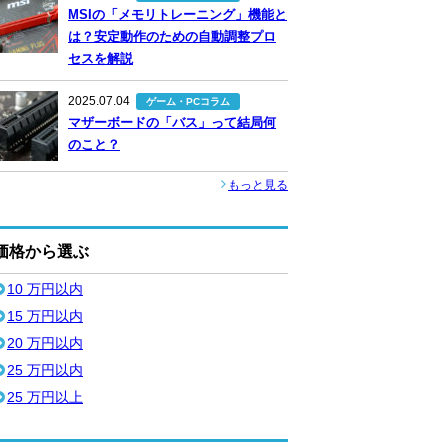
MSIの「メモリトレーニング」機能と
は？安定動作のための自動調整プロ
セスを解説
2025.07.04
ゲーム・PCコラム
マザーボードの「バス」って結局何
のこと？
もっと見る
価格から選ぶ
10 万円以内
15 万円以内
20 万円以内
25 万円以内
25 万円以上