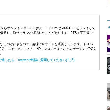
頃からオンラインゲームに参入。主にFPSとMMORPGをプレイして
で優勝し、海外クランと対戦したことがあります。RTSは下手糞で
ズするのが好きなので、趣味で当サイトを運営しています。ドスパ
コン工房、エイリアンウェア、HP、フロンティアなどのゲーミングPCを
す。
ったら、Twitterで気軽に質問してください(╹◡╹)