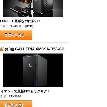
TX4060Ti搭載なのに安い！
ラボ：RTX4060Ti（8GB）
価格を見る
3
GALLERIA XMC9A-R58-GD
第
位
ハイエンドで最新FPSもサクサク！
ラボ：RTX5080
価格を見る