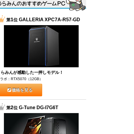
1
GALLERIA XPC7A-R57-GD
第
位
うらみんが感動した一押しモデル！
ラボ：RTX5070（12GB）
価格を見る
2
G-Tune DG-I7G6T
第
位