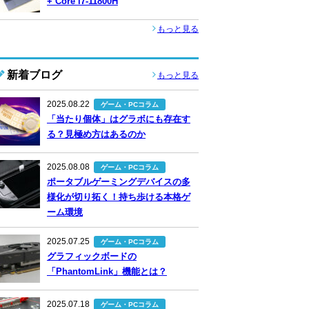
+ Core i7-11800H
もっと見る
新着ブログ
もっと見る
2025.08.22
ゲーム・PCコラム
「当たり個体」はグラボにも存在す
る？見極め方はあるのか
2025.08.08
ゲーム・PCコラム
ポータブルゲーミングデバイスの多
様化が切り拓く！持ち歩ける本格ゲ
ーム環境
2025.07.25
ゲーム・PCコラム
グラフィックボードの
「PhantomLink」機能とは？
2025.07.18
ゲーム・PCコラム