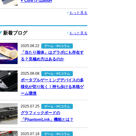
+ Core i7-11800H
もっと見る
新着ブログ
もっと見る
2025.08.22
ゲーム・PCコラム
「当たり個体」はグラボにも存在す
る？見極め方はあるのか
2025.08.08
ゲーム・PCコラム
ポータブルゲーミングデバイスの多
様化が切り拓く！持ち歩ける本格ゲ
ーム環境
2025.07.25
ゲーム・PCコラム
グラフィックボードの
「PhantomLink」機能とは？
2025.07.18
ゲーム・PCコラム