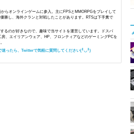
頃からオンラインゲームに参入。主にFPSとMMORPGをプレイして
で優勝し、海外クランと対戦したことがあります。RTSは下手糞で
ズするのが好きなので、趣味で当サイトを運営しています。ドスパ
コン工房、エイリアンウェア、HP、フロンティアなどのゲーミングPCを
す。
ったら、Twitterで気軽に質問してください(╹◡╹)