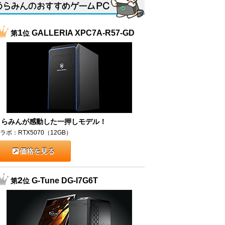
1
GALLERIA XPC7A-R57-GD
第
位
うらみんが感動した一押しモデル！
ラボ：RTX5070（12GB）
価格を見る
2
G-Tune DG-I7G6T
第
位