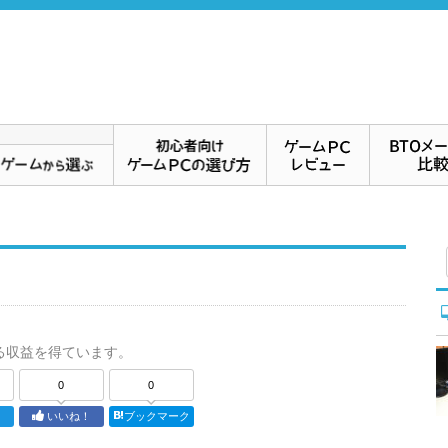
る収益を得ています。
0
0
ト
いいね！
ブックマーク