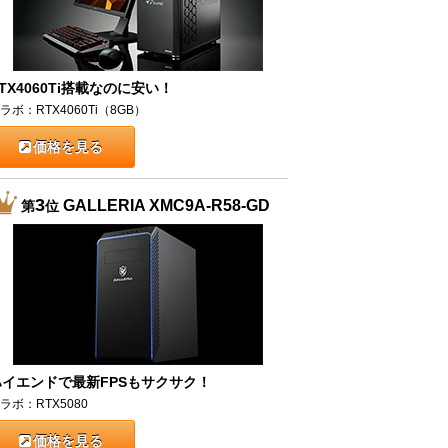
TX4060Ti搭載なのに安い！
ラボ：RTX4060Ti（8GB）
価格を見る
3
GALLERIA XMC9A-R58-GD
第
位
ハイエンドで最新FPSもサクサク！
ラボ：RTX5080
価格を見る