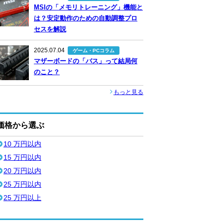
MSIの「メモリトレーニング」機能と
は？安定動作のための自動調整プロ
セスを解説
2025.07.04
ゲーム・PCコラム
マザーボードの「バス」って結局何
のこと？
もっと見る
価格から選ぶ
10 万円以内
15 万円以内
20 万円以内
25 万円以内
25 万円以上