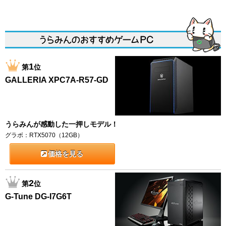
1
第
位
GALLERIA XPC7A-R57-GD
うらみんが感動した一押しモデル！
グラボ：RTX5070（12GB）
価格を見る
2
第
位
G-Tune DG-I7G6T