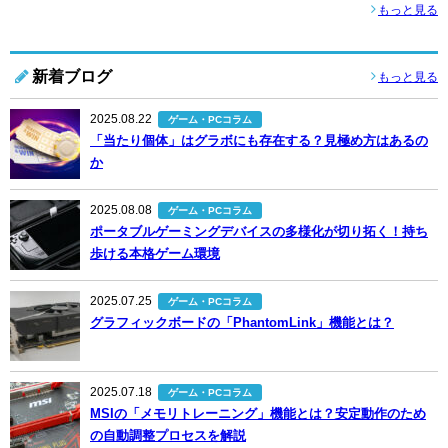
もっと見る
新着ブログ
もっと見る
2025.08.22
ゲーム・PCコラム
「当たり個体」はグラボにも存在する？見極め方はあるの
か
2025.08.08
ゲーム・PCコラム
ポータブルゲーミングデバイスの多様化が切り拓く！持ち
歩ける本格ゲーム環境
2025.07.25
ゲーム・PCコラム
グラフィックボードの「PhantomLink」機能とは？
2025.07.18
ゲーム・PCコラム
MSIの「メモリトレーニング」機能とは？安定動作のため
の自動調整プロセスを解説