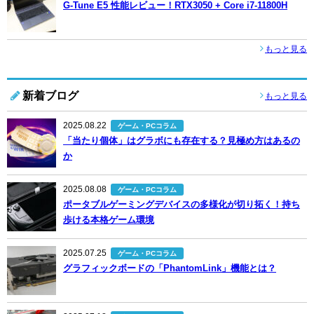
G-Tune E5 性能レビュー！RTX3050 + Core i7-11800H
もっと見る
新着ブログ
もっと見る
2025.08.22
ゲーム・PCコラム
「当たり個体」はグラボにも存在する？見極め方はあるの
か
2025.08.08
ゲーム・PCコラム
ポータブルゲーミングデバイスの多様化が切り拓く！持ち
歩ける本格ゲーム環境
2025.07.25
ゲーム・PCコラム
グラフィックボードの「PhantomLink」機能とは？