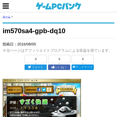
ホーム
>
im570sa4-gpb-dq10
投稿日：
2016/08/05
※当ページはアフィリエイトプログラムによる収益を得ています。
0
0
0
ツイート
いいね！
ブックマーク