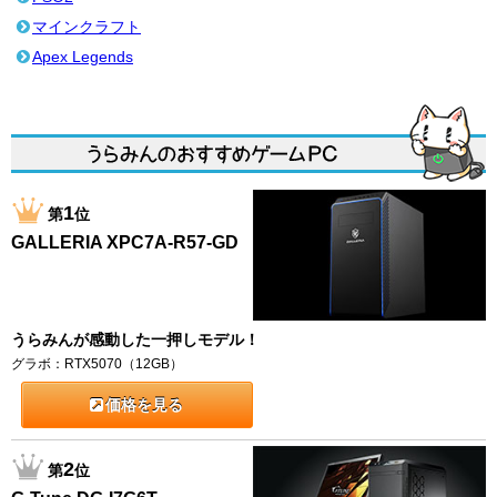
マインクラフト
Apex Legends
1
第
位
GALLERIA XPC7A-R57-GD
うらみんが感動した一押しモデル！
グラボ：RTX5070（12GB）
価格を見る
2
第
位