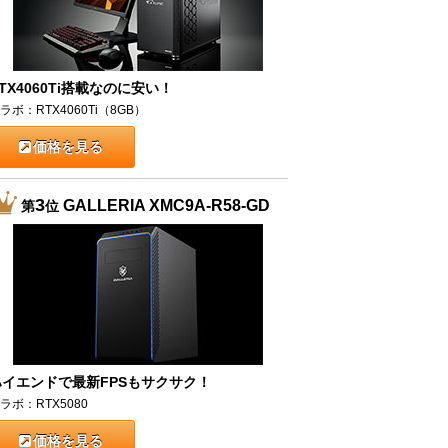
TX4060Ti搭載なのに安い！
ラボ：RTX4060Ti（8GB）
価格を見る
3
GALLERIA XMC9A-R58-GD
第
位
ハイエンドで最新FPSもサクサク！
ラボ：RTX5080
価格を見る