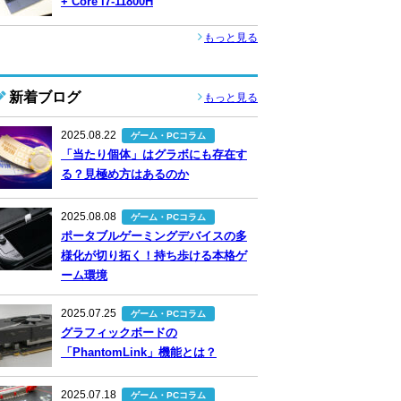
+ Core i7-11800H
もっと見る
新着ブログ
もっと見る
2025.08.22
ゲーム・PCコラム
「当たり個体」はグラボにも存在す
る？見極め方はあるのか
2025.08.08
ゲーム・PCコラム
ポータブルゲーミングデバイスの多
様化が切り拓く！持ち歩ける本格ゲ
ーム環境
2025.07.25
ゲーム・PCコラム
グラフィックボードの
「PhantomLink」機能とは？
2025.07.18
ゲーム・PCコラム