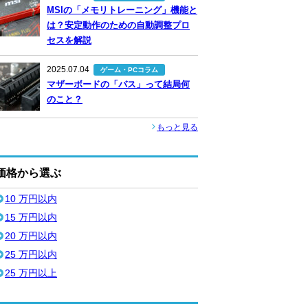
MSIの「メモリトレーニング」機能と
は？安定動作のための自動調整プロ
セスを解説
2025.07.04
ゲーム・PCコラム
マザーボードの「バス」って結局何
のこと？
もっと見る
価格から選ぶ
10 万円以内
15 万円以内
20 万円以内
25 万円以内
25 万円以上