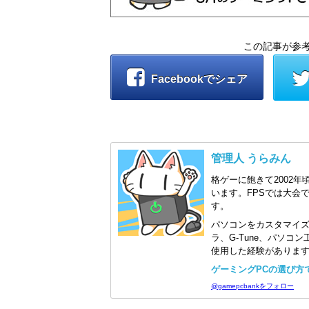
この記事が参
Facebookでシェア
管理人 うらみん
格ゲーに飽きて2002年
います。FPSでは大会
す。
パソコンをカスタマイ
ラ、G-Tune、パソ
使用した経験がありま
ゲーミングPCの選び方で迷
@gamepcbankをフォロー