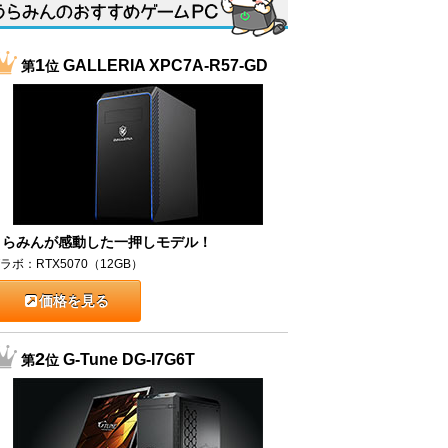
1
GALLERIA XPC7A-R57-GD
第
位
うらみんが感動した一押しモデル！
ラボ：RTX5070（12GB）
価格を見る
2
G-Tune DG-I7G6T
第
位