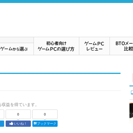
る収益を得ています。
0
0
ト
いいね！
ブックマーク