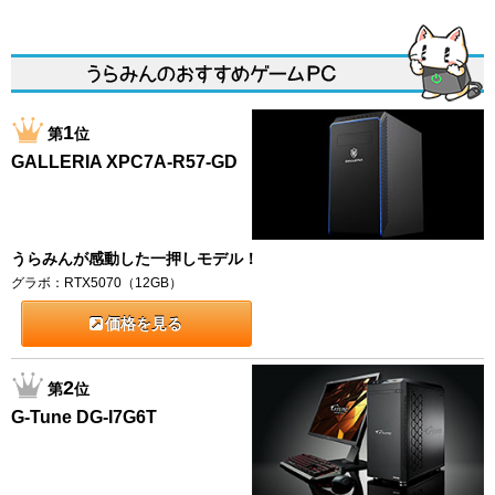
1
第
位
GALLERIA XPC7A-R57-GD
うらみんが感動した一押しモデル！
グラボ：RTX5070（12GB）
価格を見る
2
第
位
G-Tune DG-I7G6T