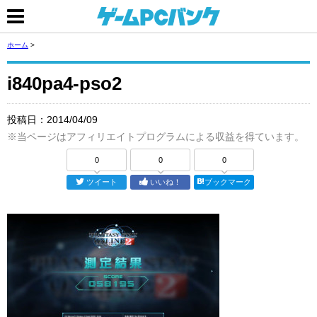
ホーム
>
i840pa4-pso2
投稿日：
2014/04/09
※当ページはアフィリエイトプログラムによる収益を得ています。
0
0
0
ツイート
いいね！
ブックマーク