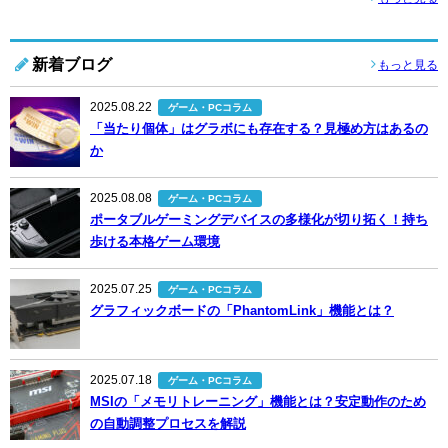
新着ブログ
もっと見る
2025.08.22
ゲーム・PCコラム
「当たり個体」はグラボにも存在する？見極め方はあるの
か
2025.08.08
ゲーム・PCコラム
ポータブルゲーミングデバイスの多様化が切り拓く！持ち
歩ける本格ゲーム環境
2025.07.25
ゲーム・PCコラム
グラフィックボードの「PhantomLink」機能とは？
2025.07.18
ゲーム・PCコラム
MSIの「メモリトレーニング」機能とは？安定動作のため
の自動調整プロセスを解説