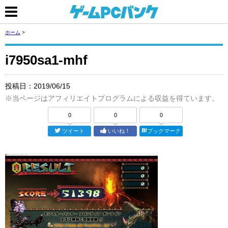
ホーム
>
i7950sa1-mhf
投稿日：
2019/06/15
※当ページはアフィリエイトプログラムによる収益を得ています。
0
0
0
ツイート
いいね！
ブックマーク