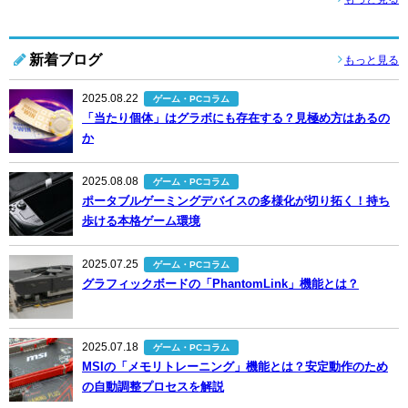
新着ブログ
もっと見る
2025.08.22
ゲーム・PCコラム
「当たり個体」はグラボにも存在する？見極め方はあるの
か
2025.08.08
ゲーム・PCコラム
ポータブルゲーミングデバイスの多様化が切り拓く！持ち
歩ける本格ゲーム環境
2025.07.25
ゲーム・PCコラム
グラフィックボードの「PhantomLink」機能とは？
2025.07.18
ゲーム・PCコラム
MSIの「メモリトレーニング」機能とは？安定動作のため
の自動調整プロセスを解説