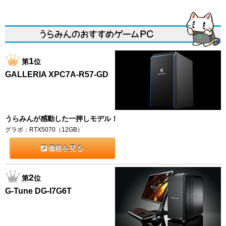
1
第
位
GALLERIA XPC7A-R57-GD
うらみんが感動した一押しモデル！
グラボ：RTX5070（12GB）
価格を見る
2
第
位
G-Tune DG-I7G6T