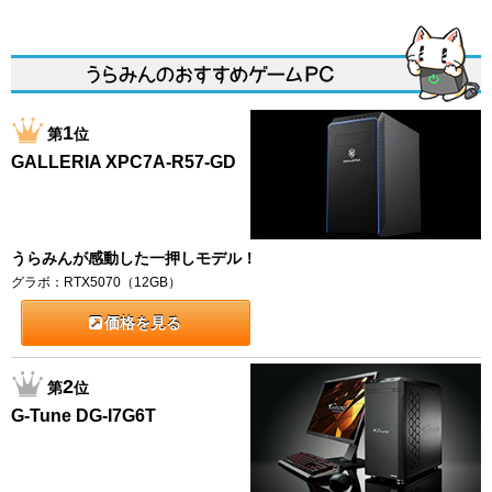
1
第
位
GALLERIA XPC7A-R57-GD
うらみんが感動した一押しモデル！
グラボ：RTX5070（12GB）
価格を見る
2
第
位
G-Tune DG-I7G6T