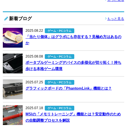
新着ブログ
もっと見る
2025.08.22
ゲーム・PCコラム
「当たり個体」はグラボにも存在する？見極め方はあるの
か
2025.08.08
ゲーム・PCコラム
ポータブルゲーミングデバイスの多様化が切り拓く！持ち
歩ける本格ゲーム環境
2025.07.25
ゲーム・PCコラム
グラフィックボードの「PhantomLink」機能とは？
2025.07.18
ゲーム・PCコラム
MSIの「メモリトレーニング」機能とは？安定動作のため
の自動調整プロセスを解説