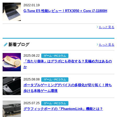
2022.01.19
G-Tune E5 性能レビュー！RTX3050 + Core i7-11800H
もっと見る
新着ブログ
もっと見る
2025.08.22
ゲーム・PCコラム
「当たり個体」はグラボにも存在する？見極め方はあるの
か
2025.08.08
ゲーム・PCコラム
ポータブルゲーミングデバイスの多様化が切り拓く！持ち
歩ける本格ゲーム環境
2025.07.25
ゲーム・PCコラム
グラフィックボードの「PhantomLink」機能とは？