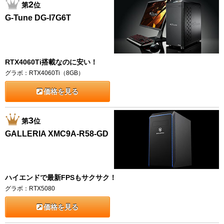
2
第
位
G-Tune DG-I7G6T
RTX4060Ti搭載なのに安い！
グラボ：RTX4060Ti（8GB）
価格を見る
3
第
位
GALLERIA XMC9A-R58-GD
ハイエンドで最新FPSもサクサク！
グラボ：RTX5080
価格を見る