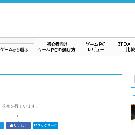
る収益を得ています。
0
0
ト
いいね！
ブックマーク