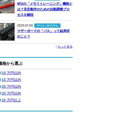
MSIの「メモリトレーニング」機能と
は？安定動作のための自動調整プロ
セスを解説
2025.07.04
ゲーム・PCコラム
マザーボードの「バス」って結局何
のこと？
もっと見る
価格から選ぶ
10 万円以内
15 万円以内
20 万円以内
25 万円以内
25 万円以上