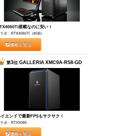
TX4060Ti搭載なのに安い！
ラボ：RTX4060Ti（8GB）
価格を見る
3
GALLERIA XMC9A-R58-GD
第
位
ハイエンドで最新FPSもサクサク！
ラボ：RTX5080
価格を見る