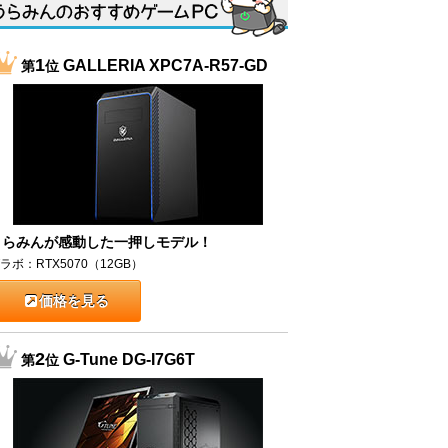
1
GALLERIA XPC7A-R57-GD
第
位
うらみんが感動した一押しモデル！
ラボ：RTX5070（12GB）
価格を見る
2
G-Tune DG-I7G6T
第
位