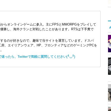
頃からオンラインゲームに参入。主にFPSとMMORPGをプレイして
で優勝し、海外クランと対戦したことがあります。RTSは下手糞で
ズするのが好きなので、趣味で当サイトを運営しています。ドスパ
コン工房、エイリアンウェア、HP、フロンティアなどのゲーミングPCを
す。
ったら、Twitterで気軽に質問してください(╹◡╹)