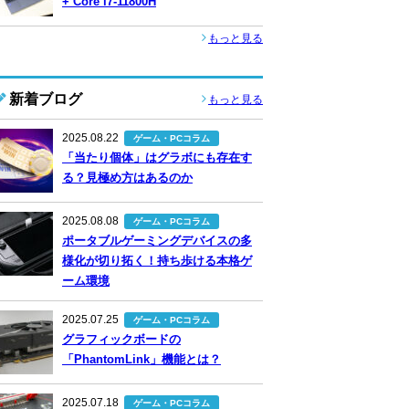
+ Core i7-11800H
もっと見る
新着ブログ
もっと見る
2025.08.22
ゲーム・PCコラム
「当たり個体」はグラボにも存在す
る？見極め方はあるのか
2025.08.08
ゲーム・PCコラム
ポータブルゲーミングデバイスの多
様化が切り拓く！持ち歩ける本格ゲ
ーム環境
2025.07.25
ゲーム・PCコラム
グラフィックボードの
「PhantomLink」機能とは？
2025.07.18
ゲーム・PCコラム