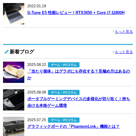
2022.01.19
G-Tune E5 性能レビュー！RTX3050 + Core i7-11800H
もっと見る
新着ブログ
もっと見る
2025.08.22
ゲーム・PCコラム
「当たり個体」はグラボにも存在する？見極め方はあるの
か
2025.08.08
ゲーム・PCコラム
ポータブルゲーミングデバイスの多様化が切り拓く！持ち
歩ける本格ゲーム環境
2025.07.25
ゲーム・PCコラム
グラフィックボードの「PhantomLink」機能とは？