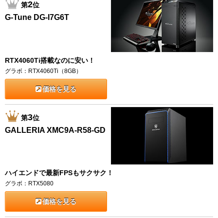
2
第
位
G-Tune DG-I7G6T
RTX4060Ti搭載なのに安い！
グラボ：RTX4060Ti（8GB）
価格を見る
3
第
位
GALLERIA XMC9A-R58-GD
ハイエンドで最新FPSもサクサク！
グラボ：RTX5080
価格を見る