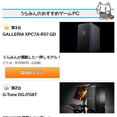
1
第
位
GALLERIA XPC7A-R57-GD
うらみんが感動した一押しモデル！
グラボ：RTX5070（12GB）
価格を見る
2
第
位
G-Tune DG-I7G6T