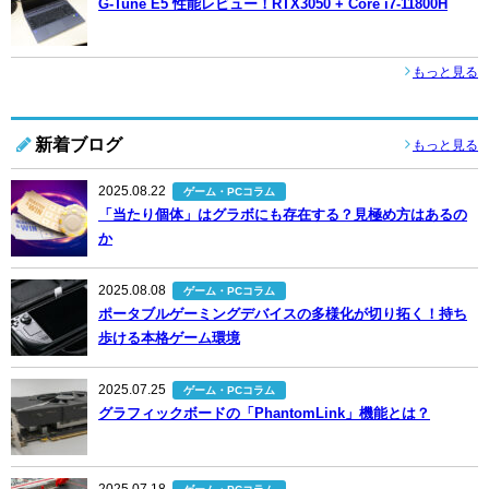
G-Tune E5 性能レビュー！RTX3050 + Core i7-11800H
もっと見る
新着ブログ
もっと見る
2025.08.22
ゲーム・PCコラム
「当たり個体」はグラボにも存在する？見極め方はあるの
か
2025.08.08
ゲーム・PCコラム
ポータブルゲーミングデバイスの多様化が切り拓く！持ち
歩ける本格ゲーム環境
2025.07.25
ゲーム・PCコラム
グラフィックボードの「PhantomLink」機能とは？
2025.07.18