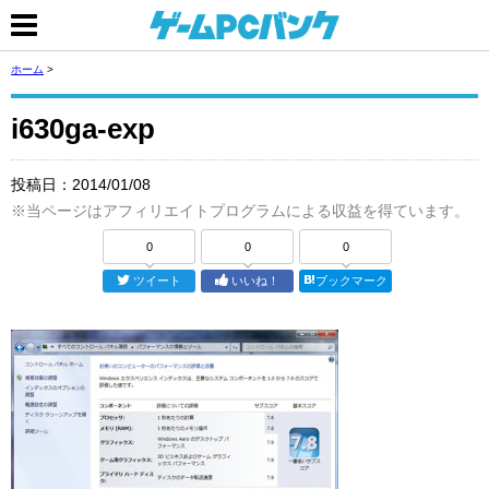
ホーム
>
i630ga-exp
投稿日：
2014/01/08
※当ページはアフィリエイトプログラムによる収益を得ています。
0
0
0
ツイート
いいね！
ブックマーク