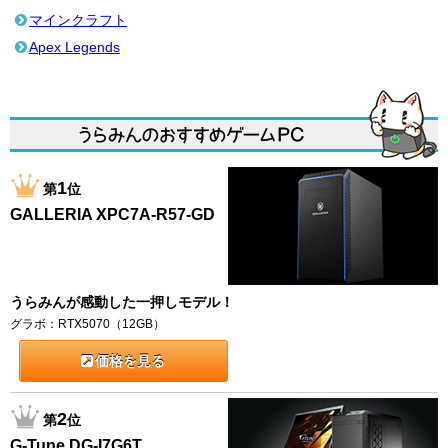
マインクラフト
Apex Legends
1
第
位
GALLERIA XPC7A-R57-GD
うらみんが感動した一押しモデル！
グラボ：RTX5070（12GB）
価格を見る
2
第
位
G-Tune DG-I7G6T