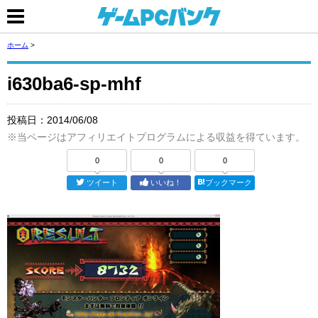
ホーム
>
i630ba6-sp-mhf
投稿日：
2014/06/08
※当ページはアフィリエイトプログラムによる収益を得ています。
0
0
0
ツイート
いいね！
ブックマーク