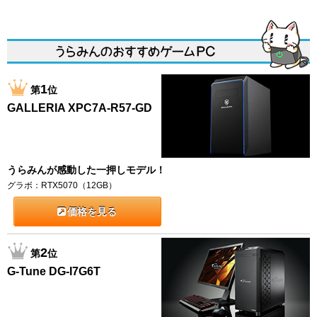
1
第
位
GALLERIA XPC7A-R57-GD
うらみんが感動した一押しモデル！
グラボ：RTX5070（12GB）
価格を見る
2
第
位
G-Tune DG-I7G6T