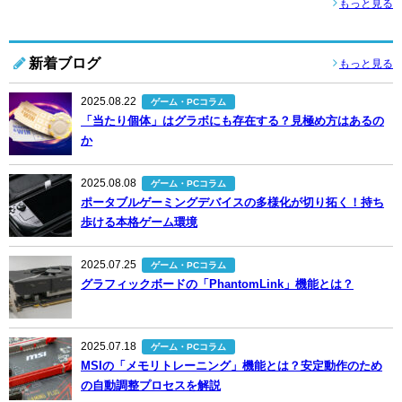
もっと見る
新着ブログ
もっと見る
2025.08.22
ゲーム・PCコラム
「当たり個体」はグラボにも存在する？見極め方はあるの
か
2025.08.08
ゲーム・PCコラム
ポータブルゲーミングデバイスの多様化が切り拓く！持ち
歩ける本格ゲーム環境
2025.07.25
ゲーム・PCコラム
グラフィックボードの「PhantomLink」機能とは？
2025.07.18
ゲーム・PCコラム
MSIの「メモリトレーニング」機能とは？安定動作のため
の自動調整プロセスを解説