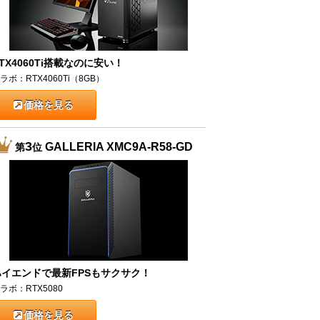
TX4060Ti搭載なのに安い！
ラボ：RTX4060Ti（8GB）
価格を見る
3
GALLERIA XMC9A-R58-GD
第
位
ハイエンドで最新FPSもサクサク！
ラボ：RTX5080
価格を見る