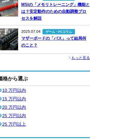
MSIの「メモリトレーニング」機能と
は？安定動作のための自動調整プロ
セスを解説
2025.07.04
ゲーム・PCコラム
マザーボードの「バス」って結局何
のこと？
もっと見る
価格から選ぶ
10 万円以内
15 万円以内
20 万円以内
25 万円以内
25 万円以上