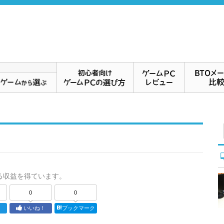
る収益を得ています。
0
0
ト
いいね！
ブックマーク