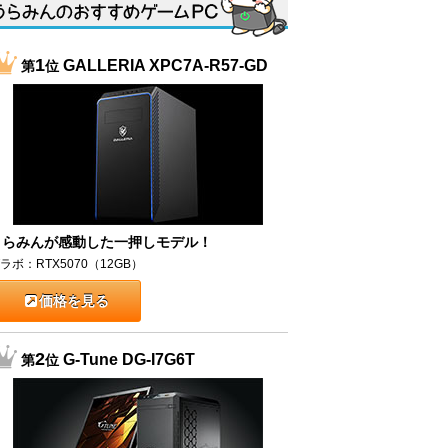
1
GALLERIA XPC7A-R57-GD
第
位
うらみんが感動した一押しモデル！
ラボ：RTX5070（12GB）
価格を見る
2
G-Tune DG-I7G6T
第
位