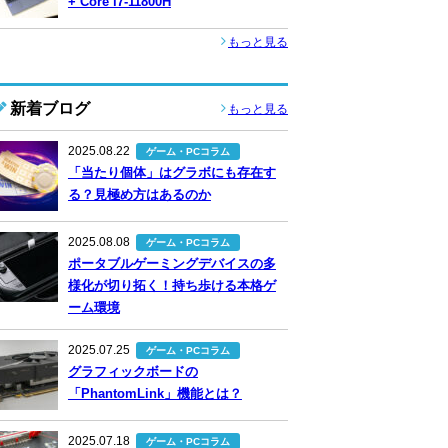
+ Core i7-11800H
もっと見る
新着ブログ
もっと見る
2025.08.22
ゲーム・PCコラム
「当たり個体」はグラボにも存在す
る？見極め方はあるのか
2025.08.08
ゲーム・PCコラム
ポータブルゲーミングデバイスの多
様化が切り拓く！持ち歩ける本格ゲ
ーム環境
2025.07.25
ゲーム・PCコラム
グラフィックボードの
「PhantomLink」機能とは？
2025.07.18
ゲーム・PCコラム