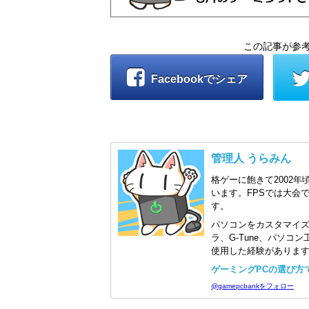
この記事が参
Facebookでシェア
管理人 うらみん
格ゲーに飽きて2002年
います。FPSでは大会
す。
パソコンをカスタマイ
ラ、G-Tune、パソ
使用した経験がありま
ゲーミングPCの選び方で迷
@gamepcbankをフォロー