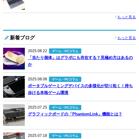
もっと見る
新着ブログ
もっと見る
2025.08.22
ゲーム・PCコラム
「当たり個体」はグラボにも存在する？見極め方はあるの
か
2025.08.08
ゲーム・PCコラム
ポータブルゲーミングデバイスの多様化が切り拓く！持ち
歩ける本格ゲーム環境
2025.07.25
ゲーム・PCコラム
グラフィックボードの「PhantomLink」機能とは？
2025.07.18
ゲーム・PCコラム