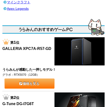
マインクラフト
Apex Legends
1
第
位
GALLERIA XPC7A-R57-GD
うらみんが感動した一押しモデル！
グラボ：RTX5070（12GB）
価格を見る
2
第
位
G-Tune DG-I7G6T