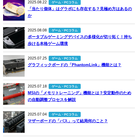
2025.08.22
ゲーム・PCコラム
「当たり個体」はグラボにも存在する？見極め方はあるの
か
2025.08.08
ゲーム・PCコラム
ポータブルゲーミングデバイスの多様化が切り拓く！持ち
歩ける本格ゲーム環境
2025.07.25
ゲーム・PCコラム
グラフィックボードの「PhantomLink」機能とは？
2025.07.18
ゲーム・PCコラム
MSIの「メモリトレーニング」機能とは？安定動作のため
の自動調整プロセスを解説
2025.07.04
ゲーム・PCコラム
マザーボードの「バス」って結局何のこと？