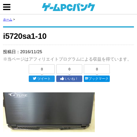
ホーム
>
i5720sa1-10
投稿日：
2016/11/25
※当ページはアフィリエイトプログラムによる収益を得ています。
0
0
0
ツイート
いいね！
ブックマーク