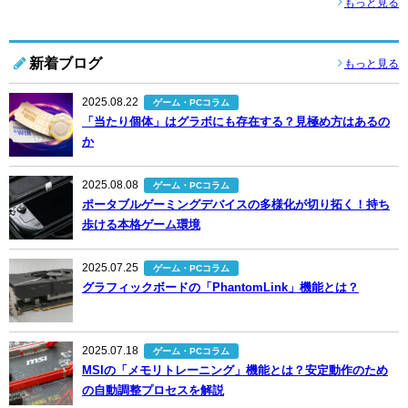
もっと見る
新着ブログ
もっと見る
2025.08.22
ゲーム・PCコラム
「当たり個体」はグラボにも存在する？見極め方はあるの
か
2025.08.08
ゲーム・PCコラム
ポータブルゲーミングデバイスの多様化が切り拓く！持ち
歩ける本格ゲーム環境
2025.07.25
ゲーム・PCコラム
グラフィックボードの「PhantomLink」機能とは？
2025.07.18
ゲーム・PCコラム
MSIの「メモリトレーニング」機能とは？安定動作のため
の自動調整プロセスを解説