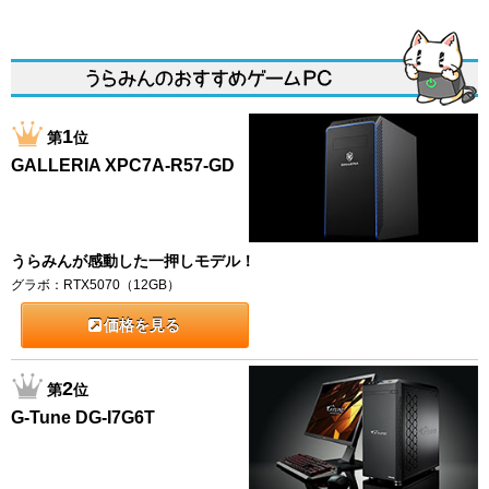
1
第
位
GALLERIA XPC7A-R57-GD
うらみんが感動した一押しモデル！
グラボ：RTX5070（12GB）
価格を見る
2
第
位
G-Tune DG-I7G6T