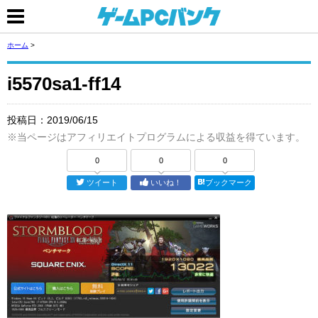
ホーム
>
i5570sa1-ff14
投稿日：
2019/06/15
※当ページはアフィリエイトプログラムによる収益を得ています。
0
0
0
ツイート
いいね！
ブックマーク