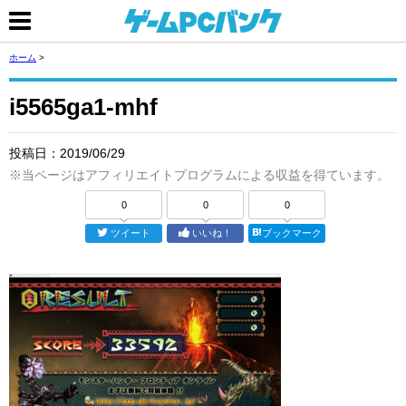
ホーム
>
i5565ga1-mhf
投稿日：
2019/06/29
※当ページはアフィリエイトプログラムによる収益を得ています。
0
0
0
ツイート
いいね！
ブックマーク