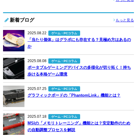
新着ブログ
もっと見る
2025.08.22
ゲーム・PCコラム
「当たり個体」はグラボにも存在する？見極め方はあるの
か
2025.08.08
ゲーム・PCコラム
ポータブルゲーミングデバイスの多様化が切り拓く！持ち
歩ける本格ゲーム環境
2025.07.25
ゲーム・PCコラム
グラフィックボードの「PhantomLink」機能とは？
2025.07.18
ゲーム・PCコラム
MSIの「メモリトレーニング」機能とは？安定動作のため
の自動調整プロセスを解説