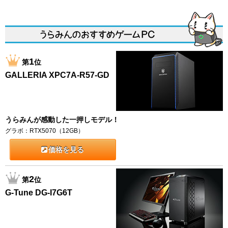
1
第
位
GALLERIA XPC7A-R57-GD
うらみんが感動した一押しモデル！
グラボ：RTX5070（12GB）
価格を見る
2
第
位
G-Tune DG-I7G6T