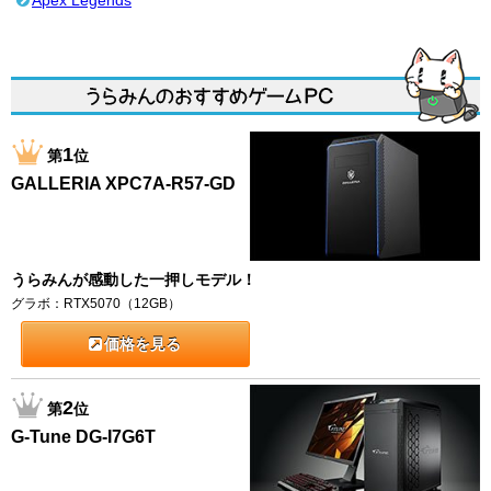
Apex Legends
1
第
位
GALLERIA XPC7A-R57-GD
うらみんが感動した一押しモデル！
グラボ：RTX5070（12GB）
価格を見る
2
第
位
G-Tune DG-I7G6T