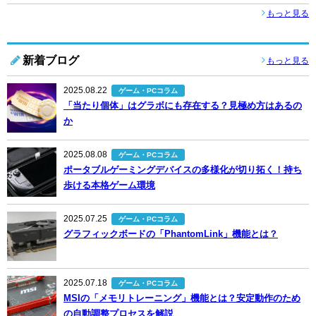
もっと見る
新着ブログ
もっと見る
2025.08.22
ゲーム・PCコラム
「当たり個体」はグラボにも存在する？見極め方はあるの
か
2025.08.08
ゲーム・PCコラム
ポータブルゲーミングデバイスの多様化が切り拓く！持ち
歩ける本格ゲーム環境
2025.07.25
ゲーム・PCコラム
グラフィックボードの「PhantomLink」機能とは？
2025.07.18
ゲーム・PCコラム
MSIの「メモリトレーニング」機能とは？安定動作のため
の自動調整プロセスを解説