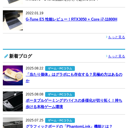
2022.01.19
G-Tune E5 性能レビュー！RTX3050 + Core i7-11800H
もっと見る
新着ブログ
もっと見る
2025.08.22
ゲーム・PCコラム
「当たり個体」はグラボにも存在する？見極め方はあるの
か
2025.08.08
ゲーム・PCコラム
ポータブルゲーミングデバイスの多様化が切り拓く！持ち
歩ける本格ゲーム環境
2025.07.25
ゲーム・PCコラム
グラフィックボードの「PhantomLink」機能とは？