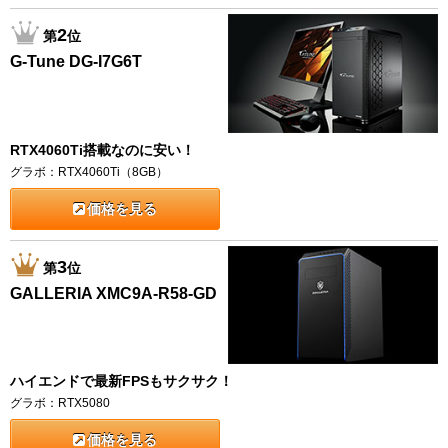
2
第
位
G-Tune DG-I7G6T
RTX4060Ti搭載なのに安い！
グラボ：RTX4060Ti（8GB）
価格を見る
3
第
位
GALLERIA XMC9A-R58-GD
ハイエンドで最新FPSもサクサク！
グラボ：RTX5080
価格を見る